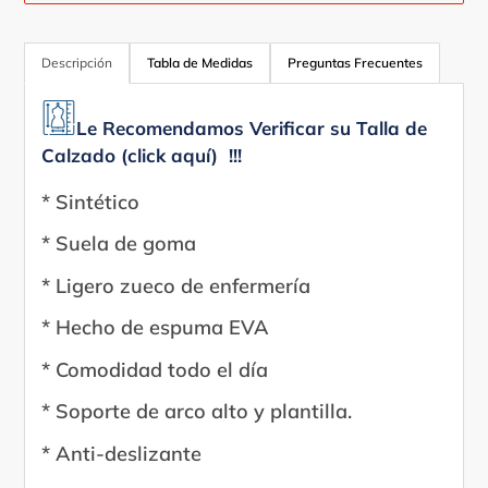
Agregando
el
Descripción
Tabla de Medidas
Preguntas Frecuentes
producto
a
Le Recomendamos Verificar su Talla de
tu
Calzado (click aquí) !!!
carrito
* Sintético
* Suela de goma
* Ligero zueco de enfermería
* Hecho de espuma EVA
* Comodidad todo el día
* Soporte de arco alto y plantilla.
* Anti-deslizante