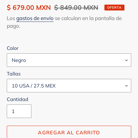
Precio
$ 679.00 MXN
Precio
$ 849.00 MXN
OFERTA
de
habitual
Los
gastos de envío
se calculan en la pantalla de
venta
pago.
Color
Tallas
Cantidad
AGREGAR AL CARRITO