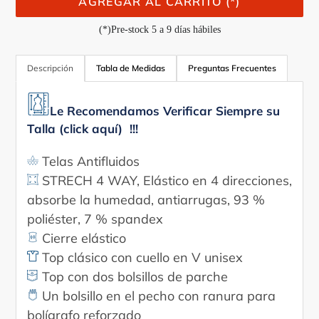
AGREGAR AL CARRITO (*)
(*)Pre-stock 5 a 9 días hábiles
Agregando
el
Descripción
Tabla de Medidas
Preguntas Frecuentes
producto
a
Le Recomendamos Verificar Siempre su
tu
Talla (click aquí) !!!
carrito
Telas Antifluidos
STRECH 4 WAY, Elástico en 4 direcciones,
absorbe la humedad, antiarrugas, 93 %
poliéster, 7 % spandex
Cierre elástico
Top clásico con cuello en V unisex
Top con dos bolsillos de parche
Un bolsillo en el pecho con ranura para
bolígrafo reforzado