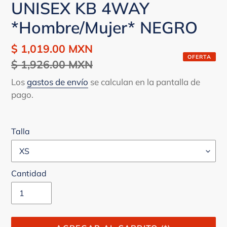
UNISEX KB 4WAY
*Hombre/Mujer* NEGRO
Precio
$ 1,019.00 MXN
Precio
OFERTA
de
$ 1,926.00 MXN
habitual
venta
Los
gastos de envío
se calculan en la pantalla de
pago.
Talla
Cantidad