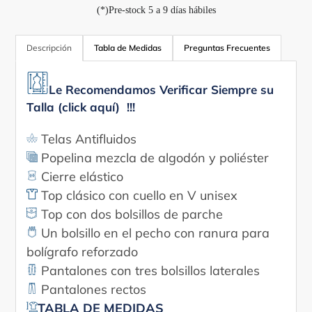
(*)Pre-stock 5 a 9 días hábiles
Agregando
el
Descripción
Tabla de Medidas
Preguntas Frecuentes
producto
a
Le Recomendamos Verificar Siempre su
tu
Talla (click aquí) !!!
carrito
Telas Antifluidos
Popelina mezcla de algodón y poliéster
Cierre elástico
Top clásico con cuello en V unisex
Top con dos bolsillos de parche
Un bolsillo en el pecho con ranura para
bolígrafo reforzado
Pantalones con tres bolsillos laterales
Pantalones rectos
TABLA DE MEDIDAS