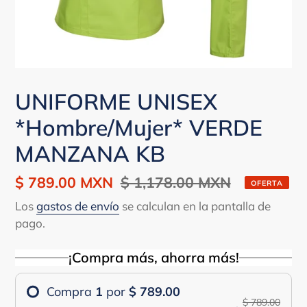
UNIFORME UNISEX
*Hombre/Mujer* VERDE
MANZANA KB
Precio
$ 789.00 MXN
Precio
$ 1,178.00 MXN
OFERTA
de
habitual
Los
gastos de envío
se calculan en la pantalla de
venta
pago.
¡Compra más, ahorra más!
Compra
1
por
$ 789.00
$ 789.00