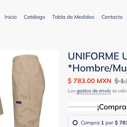
Inicio
Catálogo
Tabla de Medidas
Contacto
UNIFORME 
*Hombre/Mu
Precio
$ 783.00 MXN
Prec
$ 1
de
habi
Los
gastos de envío
se calc
venta
¡Compra
Compra
1
por
$ 78