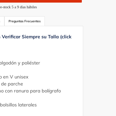
e-stock 5 a 9 días hábiles
s
Preguntas Frecuentes
rificar Siempre su Talla (click
lgodón y poliéster
lo en V unisex
s de parche
ho con ranura para bolígrafo
olsillos laterales