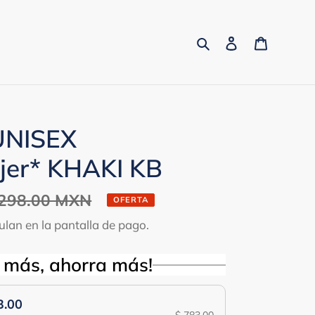
Buscar
Ingresar
Carrito
UNISEX
jer* KHAKI KB
io
,298.00 MXN
OFERTA
tual
ulan en la pantalla de pago.
 más, ahorra más!
3.00