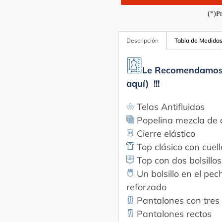
(*)Pr
Agregando
Descripción
Tabla de Medida
el
producto
a
Le Recomendamos Ve
tu
aquí) !!!
carrito
Telas Antifluidos
Popelina mezcla de a
Cierre elástico
Top clásico con cuel
Top con dos bolsillo
Un bolsillo en el pec
reforzado
Pantalones con tres b
Pantalones rectos