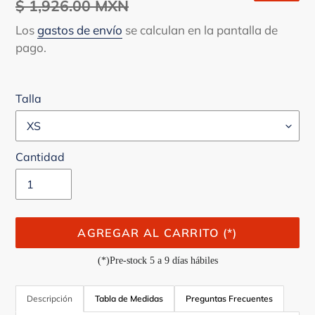
de
$ 1,926.00 MXN
habitual
venta
Los
gastos de envío
se calculan en la pantalla de
pago.
Talla
Cantidad
AGREGAR AL CARRITO (*)
(*)Pre-stock 5 a 9 días hábiles
Agregando
el
Descripción
Tabla de Medidas
Preguntas Frecuentes