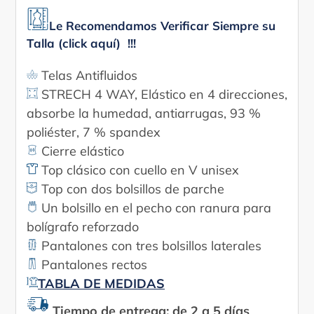
producto
a
Le Recomendamos Verificar Siempre su
tu
Talla (click aquí) !!!
carrito
Telas Antifluidos
STRECH 4 WAY, Elástico en 4 direcciones,
absorbe la humedad, antiarrugas, 93 %
poliéster, 7 % spandex
Cierre elástico
Top clásico con cuello en V unisex
Top con dos bolsillos de parche
Un bolsillo en el pecho con ranura para
bolígrafo reforzado
Pantalones con tres bolsillos laterales
Pantalones rectos
TABLA DE MEDIDAS
Tiempo de entrega: de 2 a 5 días