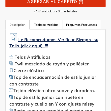
AGREGAR AL CARRITO (*)
(*)Pre-stock 5 a 9 días hábiles
Agregando
el
Descripción
Tabla de Medidas
Preguntas Frecuentes
producto
a
Le Recomendamos Verificar Siempre su
tu
Talla (click aquí) !!!
carrito
Telas Antifluidos
Twil mezclado de rayón y poliéster
Cierre elástico
Top de encuadernación de estilo junior
con contraste
Tejido elástico ultra suave y duradero.
Top de estilo junior con ribete en
contraste y cuello en Y con ajuste missy
Parte superior: espalda ajustada con