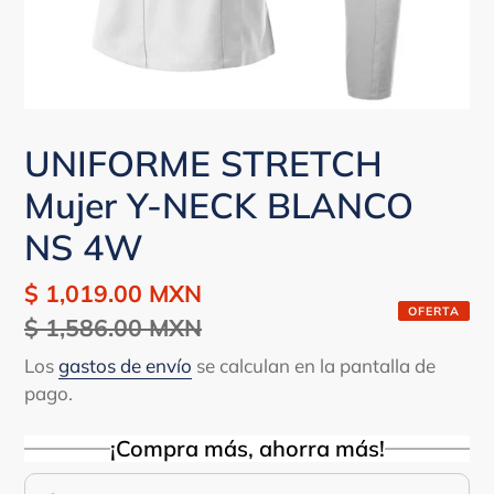
UNIFORME STRETCH
Mujer Y-NECK BLANCO
NS 4W
Precio
$ 1,019.00 MXN
Precio
OFERTA
de
$ 1,586.00 MXN
habitual
venta
Los
gastos de envío
se calculan en la pantalla de
pago.
¡Compra más, ahorra más!