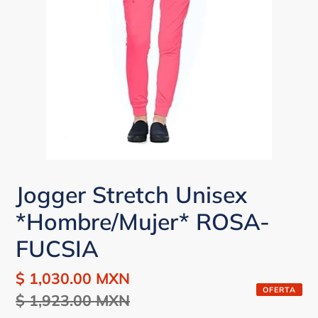
Jogger Stretch Unisex
*Hombre/Mujer* ROSA-
FUCSIA
Precio
$ 1,030.00 MXN
Precio
OFERTA
de
$ 1,923.00 MXN
habitual