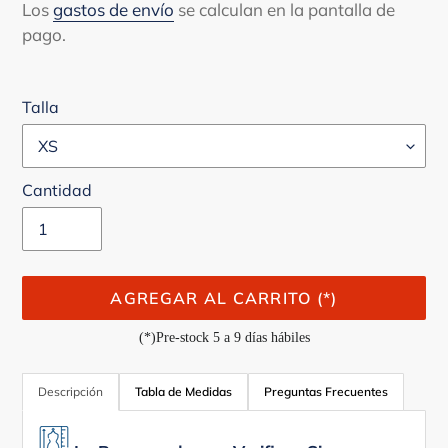
venta
Los
gastos de envío
se calculan en la pantalla de
pago.
Talla
Cantidad
AGREGAR AL CARRITO (*)
(*)Pre-stock 5 a 9 días hábiles
Agregando
el
Descripción
Tabla de Medidas
Preguntas Frecuentes
producto
a