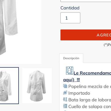
Cantidad
AGREG
(*)Pr
Agregando
Descripción
el
producto
a
Le Recomendamos 
tu
aquí) !!!
carrito
Popelina mezcla de a
Importado
Bata larga de labora
Cuello de solapa co