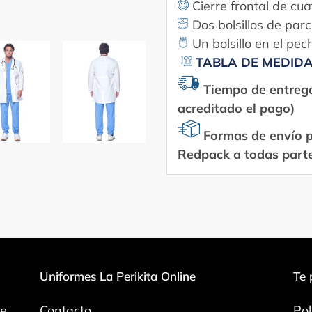
Cierre frontal de cu
Dos bolsillos de par
Un bolsillo en el pec
TABLA DE MEDID
Tiempo de entrega:
acreditado el pago)
Formas de envío p
Redpack a todas part
Uniformes La Perikita Online
Te 
de
Contacto
Pol