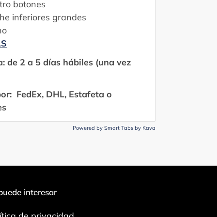
atro botones
che inferiores grandes
ho
AS
 de 2 a 5 días hábiles (una vez
or: FedEx, DHL, Estafeta o
es
Powered by
Smart Tabs by
Kava
puede interesar
ítica de privacidad