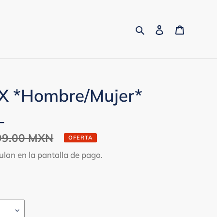
Buscar
Ingresar
Carrito
X *Hombre/Mujer*
_
io
99.00 MXN
OFERTA
tual
ulan en la pantalla de pago.