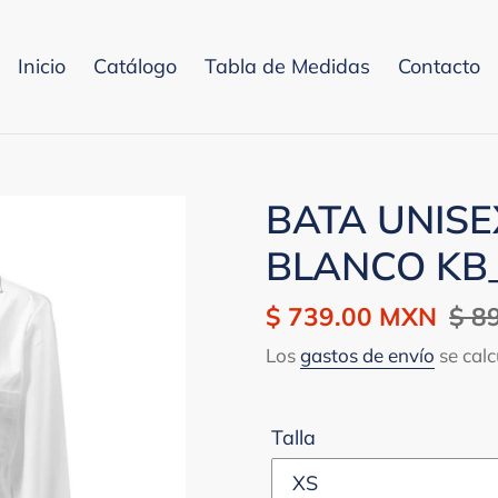
Inicio
Catálogo
Tabla de Medidas
Contacto
BATA UNISE
BLANCO KB
Precio
$ 739.00 MXN
Prec
$ 8
de
habi
Los
gastos de envío
se calc
venta
Talla