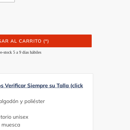
AR AL CARRITO (*)
e-stock 5 a 9 días hábiles
Verificar Siempre su Talla (click
lgodón y poliéster
torio unisex
n muesca